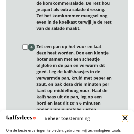
de komkommersalade. De rest hou
je apart als extra salade dressing.
Zet het komkommer mengsel nog
even in de koelkast terwijl je de rest
van de salade maakt.
Zet een pan op het vuur en laat
4
deze heet worden. Doe een klontje
boter samen met een scheutje
olijfolie in de pan en verwarm dit
goed. Leg de kalfshaasjes in de
verwarmde pan, kruid met peper en
zout, en bak deze drie minuten per
kant op middelhoog vuur. Haal de
kalfshaas uit de pan, leg op een
bord en laat dit zo’n 6 minuten
onder aluminiumfolie rusten.
Beheer toestemming
Terwijl het vlees rust bereid je de
5
Om de beste ervaringen te bieden, gebruiken wij technologieën zoals
rest van de salade. Rooster de