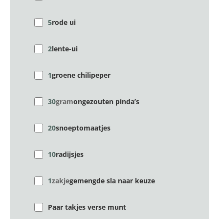
5
rode ui
2
lente-ui
1
groene chilipeper
30
gram
ongezouten pinda’s
20
snoeptomaatjes
10
radijsjes
1
zakje
gemengde sla naar keuze
Paar takjes verse munt