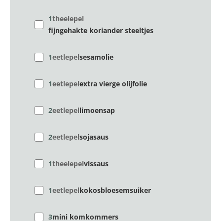
1
theelepel
fijngehakte koriander steeltjes
1
eetlepel
sesamolie
1
eetlepel
extra vierge olijfolie
2
eetlepel
limoensap
2
eetlepel
sojasaus
1
theelepel
vissaus
1
eetlepel
kokosbloesemsuiker
3
mini komkommers