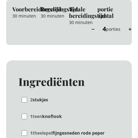
Voorbereidingstijd
Bereidingstijd
Totale
portie
bereidingstijd
aantal
30 minuten
30 minuten
30 minuten
4
−
+
porties
Ingrediënten
2
stukjes
1
teen
knoflook
1
theelepel
fijngesneden rode peper