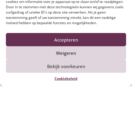
cookies om informatie over je apparaat op te slaan en/of te raadplegen.
pinda’s in een droge koekenpan tot
Door in te stemmen met deze technologieën kunnen wij gegevens zoals
ze goudbruin kleuren.
surfgedrag of unieke ID's op deze site verwerken. Als je geen
toestemming geeft of uw toestemming intrekt, kan dit een nadelige
invloed hebben op bepaalde functies en mogelijkheden.
Snijd de radijs in dunne plakjes en
6
halveer de tomaatjes. Meng de sla,
Accepteren
munt blaadjes, koriander blaadjes
en komkommersalade in een grote
Weigeren
kom door elkaar. Verdeel dit over
twee borden. Verdeel de tomaatjes
Bekijk voorkeuren
en radijs over de borden.
Cookiebeleid
Snijd de kalfskaas met een scherp
7
mes in dunne plakjes.
Verdeel de plakjes over de salades.
8
Strooi de geroosterde pinda’s over
de salade en serveer met de
overgebleven dressing en eventueel