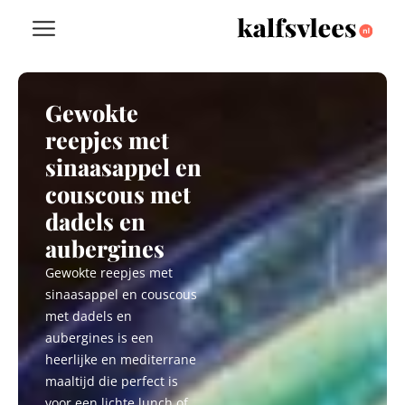
Gewokte
reepjes met
sinaasappel en
couscous met
dadels en
aubergines
Gewokte reepjes met
sinaasappel en couscous
met dadels en
aubergines is een
heerlijke en mediterrane
maaltijd die perfect is
voor een lichte lunch of