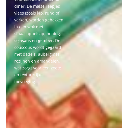
diner. De malse reepjes
vlees (zoals kip, rund of
varken) worden gebakken
in een wok met
sinaasappelsap, honing,
sojasaus en gember. De
couscous wordt gegaard
met dadels, aubergines,
rozijnen en amandelen,
wat zorgt voor een zoete
en textuurrijke
toevoeging.