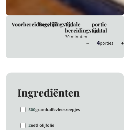
Voorbereidingstijd
Bereidingstijd
Totale
portie
bereidingstijd
aantal
30 minuten
4
−
+
porties
Ingrediënten
500
gram
kalfsvleesreepjes
2
eetl olijfolie