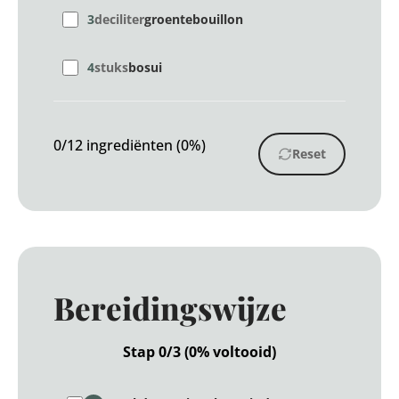
3
deciliter
groentebouillon
4
stuks
bosui
0/12 ingrediënten (0%)
Reset
Bereidingswijze
Stap 0/3 (0% voltooid)