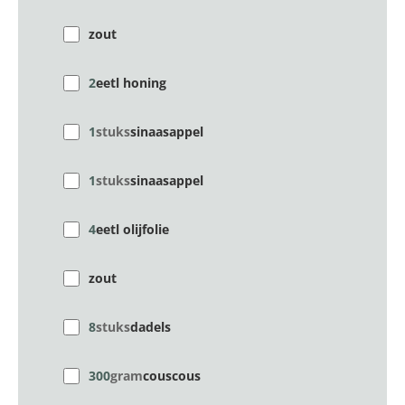
zout
2
eetl honing
1
stuks
sinaasappel
1
stuks
sinaasappel
4
eetl olijfolie
zout
8
stuks
dadels
300
gram
couscous