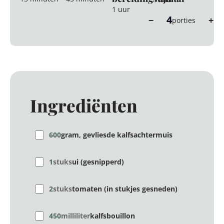
1 uur
4
−
+
porties
Ingrediënten
600
gram, gevliesde kalfsachtermuis
1
stuks
ui (gesnipperd)
2
stuks
tomaten (in stukjes gesneden)
450
milliliter
kalfsbouillon