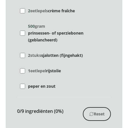
2
eetlepels
crème fraîche
500
gram
prinsessen- of sperziebonen
(geblancheerd)
2
stuks
sjalotten (fijngehakt)
1
eetlepel
rijstolie
peper en zout
0/9 ingrediënten (0%)
Reset