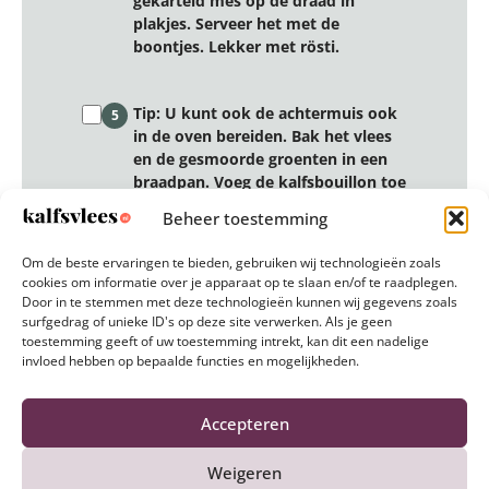
gekarteld mes op de draad in
plakjes. Serveer het met de
boontjes. Lekker met rösti.
Tip: U kunt ook de achtermuis ook
5
in de oven bereiden. Bak het vlees
en de gesmoorde groenten in een
braadpan. Voeg de kalfsbouillon toe
in de braadpan en plaatst de pan in
Beheer toestemming
de voorverwarmde oven en bakt u
deze ongeveer 45 minuten op
Om de beste ervaringen te bieden, gebruiken wij technologieën zoals
180°C. Controleer de temperatuur
cookies om informatie over je apparaat op te slaan en/of te raadplegen.
met een vleesthermometer.
Door in te stemmen met deze technologieën kunnen wij gegevens zoals
surfgedrag of unieke ID's op deze site verwerken. Als je geen
toestemming geeft of uw toestemming intrekt, kan dit een nadelige
invloed hebben op bepaalde functies en mogelijkheden.
Reset stappen
Accepteren
Weigeren