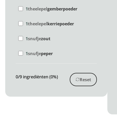
1
theelepel
gemberpoeder
1
theelepel
kerriepoeder
1
snufje
zout
1
snufje
peper
0/9 ingrediënten (0%)
Reset