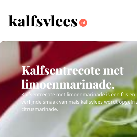
Kalfsentrecote met
limoenmarinade.
Kalfsentrecote met limoenmarinade is een fris en
verfijnde smaak van mals kalfsvlees wordt opgefris
citrusmarinade.