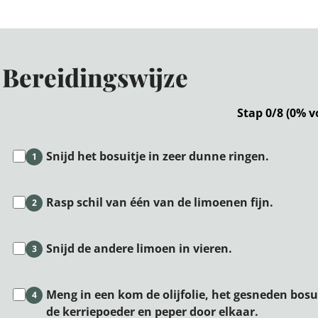
Bereidingswijze
Stap 0/8 (0% v
Snijd het bosuitje in zeer dunne ringen.
1
Rasp schil van één van de limoenen fijn.
2
Snijd de andere limoen in vieren.
3
Meng in een kom de olijfolie, het gesneden bosu
4
de kerriepoeder en peper door elkaar.