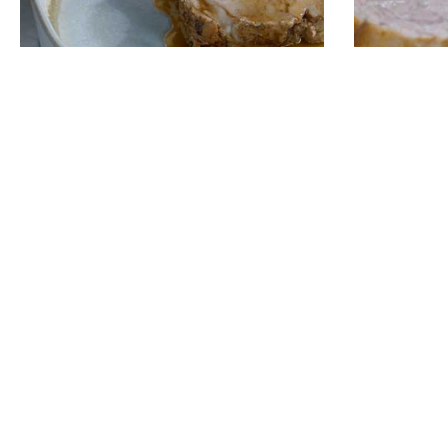
Kalfsvlees smoren
Kalfsvle
Home
Kookvid