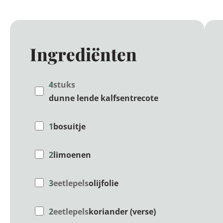
Ingrediënten
4
stuks
dunne lende kalfsentrecote
1
bosuitje
2
limoenen
3
eetlepels
olijfolie
2
eetlepels
koriander (verse)