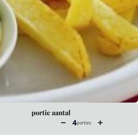
portie aantal
−
+
4
porties