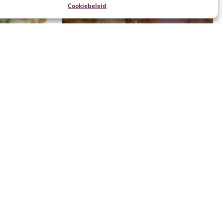
Cookiebeleid
Kalfsvlees grillen/roosteren
Stichting Promotie Kalfsvlees (SPK) gevestigd in