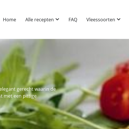
Home
Alle recepten
FAQ
Vleessoorten
 elegant gerecht waarin de
t met een pittige