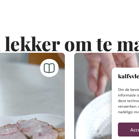
 lekker om te m
Om de beste
informatie 
deze techno
verwerken. 
nadelige in
Acc