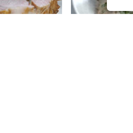
es ovengebraad
Kalfsvlees koken
Populaire recepten
eo's
De 