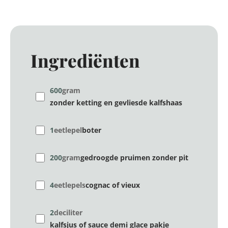
Ingrediënten
600
gram
zonder ketting en gevliesde kalfshaas
1
eetlepel
boter
200
gram
gedroogde pruimen zonder pit
4
eetlepels
cognac of vieux
2
deciliter
kalfsjus of sauce demi glace pakje