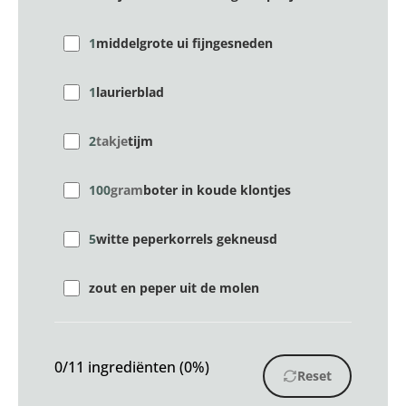
1
middelgrote ui fijngesneden
1
laurierblad
2
takje
tijm
100
gram
boter in koude klontjes
5
witte peperkorrels gekneusd
zout en peper uit de molen
0/11 ingrediënten (0%)
Reset