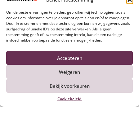
Om de beste ervaringen te bieden, gebruiken wij technologieën zoals
Reset stappen
cookies om informatie over je apparaat op te slaan en/of te raadplegen.
Door in te stemmen met deze technologieën kunnen wij gegevens zoals
surfgedrag of unieke ID's op deze site verwerken. Als je geen
toestemming geeft of uw toestemming intrekt, kan dit een nadelige
invloed hebben op bepaalde functies en mogelijkheden.
Accepteren
Ook lekker om te maken
Weigeren
Bekijk voorkeuren
Cookiebeleid