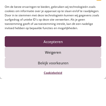
Ook lekker om te maken
Om de beste ervaringen te bieden, gebruiken wij technologieën zoals
cookies om informatie over je apparaat op te slaan en/of te raadplegen.
Door in te stemmen met deze technologieën kunnen wij gegevens zoals
surfgedrag of unieke ID's op deze site verwerken. Als je geen
toestemming geeft of uw toestemming intrekt, kan dit een nadelige
invloed hebben op bepaalde functies en mogelijkheden.
Accepteren
Weigeren
Bekijk voorkeuren
Kalfsvlees smoren
Cookiebeleid