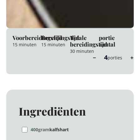
Voorbereidingstijd
Bereidingstijd
Totale
portie
bereidingstijd
aantal
15 minuten
15 minuten
30 minuten
4
−
+
porties
Ingrediënten
400
gram
kalfshart