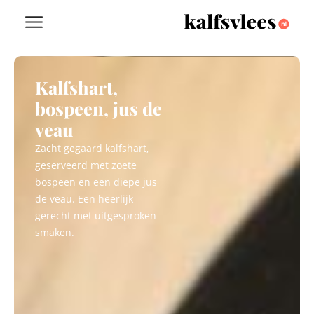
Kalfshart,
bospeen, jus de
veau
Zacht gegaard kalfshart,
geserveerd met zoete
bospeen en een diepe jus
de veau. Een heerlijk
gerecht met uitgesproken
smaken.