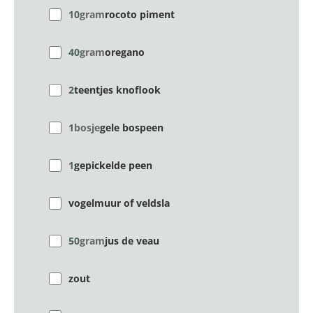
10
gram
rocoto piment
40
gram
oregano
2
teentjes knoflook
1
bosje
gele bospeen
1
gepickelde peen
vogelmuur of veldsla
50
gram
jus de veau
zout