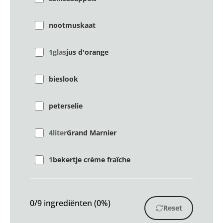
nootmuskaat
1
glas
jus d'orange
bieslook
peterselie
4
liter
Grand Marnier
1
bekertje crème fraîche
0/9 ingrediënten (0%)
Reset