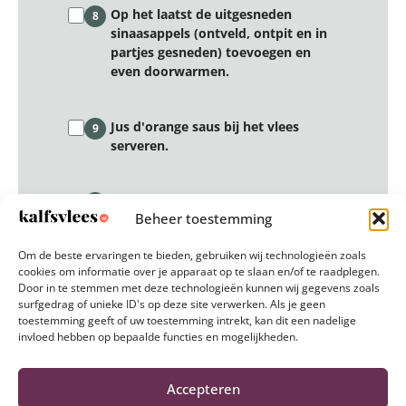
Op het laatst de uitgesneden
8
sinaasappels (ontveld, ontpit en in
partjes gesneden) toevoegen en
even doorwarmen.
Jus d'orange saus bij het vlees
9
serveren.
Lekker met aardappelkoekjes (van
10
Beheer toestemming
verse aardappelpuree), rijst of
pommes duchesse.
Om de beste ervaringen te bieden, gebruiken wij technologieën zoals
cookies om informatie over je apparaat op te slaan en/of te raadplegen.
Door in te stemmen met deze technologieën kunnen wij gegevens zoals
surfgedrag of unieke ID's op deze site verwerken. Als je geen
Reset stappen
toestemming geeft of uw toestemming intrekt, kan dit een nadelige
invloed hebben op bepaalde functies en mogelijkheden.
Accepteren