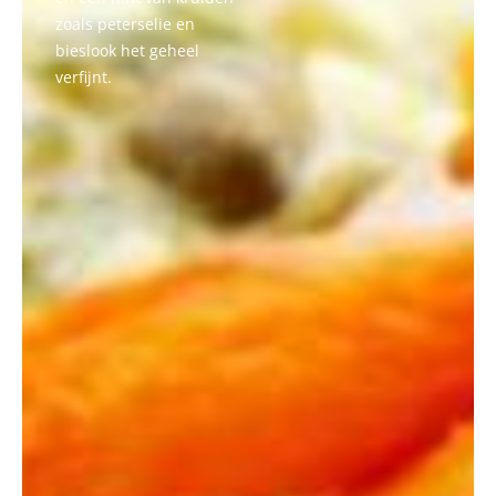
zoals peterselie en
bieslook het geheel
verfijnt.