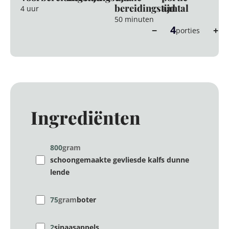
bereidingstijd
aantal
4 uur
50 minuten
4
−
+
porties
Ingrediënten
800
gram
schoongemaakte gevliesde kalfs dunne
lende
75
gram
boter
2
sinaasappels