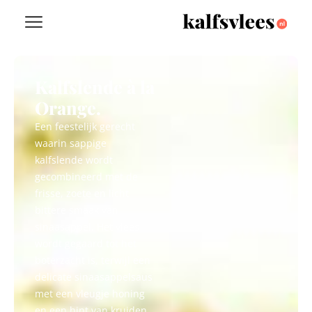
Kalfslende à la
Orange.
Een feestelijk gerecht
waarin sappige
kalfslende wordt
gecombineerd met de
frisse, zoete en licht
bittere smaak van
sinaasappel. Het vlees
wordt gegaard tot het
boterzacht is, terwijl een
delicate sinaasappelsaus
met een vleugje honing
en een hint van kruiden