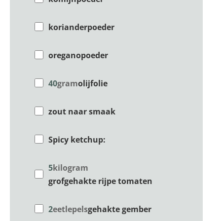
korianderpoeder
oregano­poeder
40
gram
olijfolie
zout naar smaak
Spicy ketchup:
5
kilogram
grofgehakte rijpe tomaten
2
eetlepels
gehakte gember