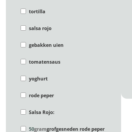
tortilla
salsa rojo
gebakken uien
tomatensaus
yoghurt
rode peper
Salsa Rojo:
50
gram
grofgesneden rode peper