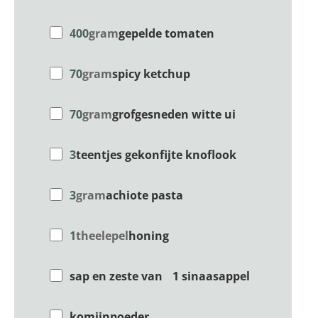
400
gram
gepelde tomaten
70
gram
spicy ketchup
70
gram
grofgesneden witte ui
3
teentjes gekonfijte knoflook
3
gram
achiote pasta
1
theelepel
honing
sap en zeste van 1 sinaasappel
komijnpoeder