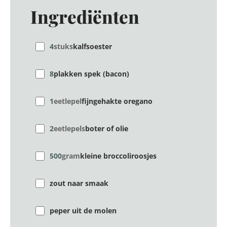
Ingrediënten
4
stuks
kalfsoester
8
plakken spek (bacon)
1
eetlepel
fijngehakte oregano
2
eetlepels
boter of olie
500
gram
kleine broccoliroosjes
zout naar smaak
peper uit de molen