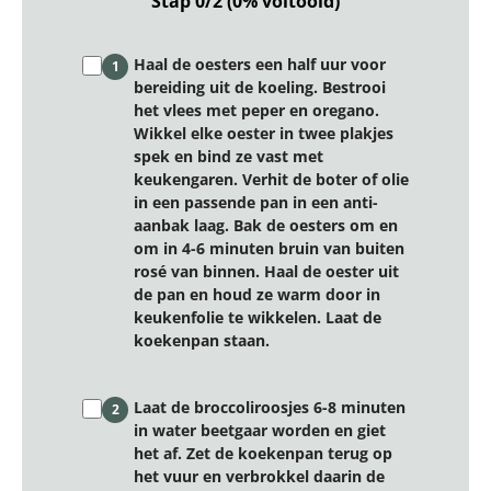
Stap 0/2 (0% voltooid)
Haal de oesters een half uur voor
1
bereiding uit de koeling. Bestrooi
het vlees met peper en oregano.
Wikkel elke oester in twee plakjes
spek en bind ze vast met
keukengaren. Verhit de boter of olie
in een passende pan in een anti-
aanbak laag. Bak de oesters om en
om in 4-6 minuten bruin van buiten
rosé van binnen. Haal de oester uit
de pan en houd ze warm door in
keukenfolie te wikkelen. Laat de
koekenpan staan.
Laat de broccoliroosjes 6-8 minuten
2
in water beetgaar worden en giet
het af. Zet de koekenpan terug op
het vuur en verbrokkel daarin de