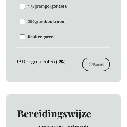
175
gram
gorgonzola
250
gram
kookroom
Keukengaren
0/10 ingrediënten (0%)
Reset
Bereidingswijze