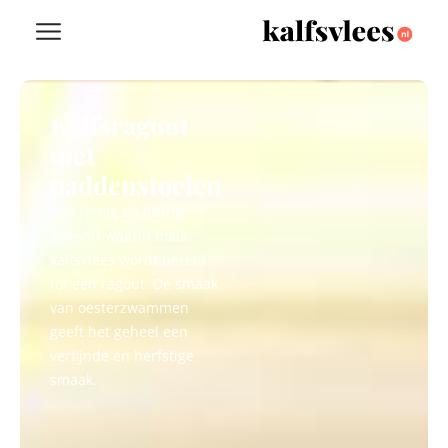
Kalfsragout
met
paddenstoelen
Een romig en hartig
gerecht waarin mals
kalfsvlees wordt bereid
tot een ragout. De smaak
van oesterzwammen
geeft het geheel een
verfijnde en herfstige
smaak.