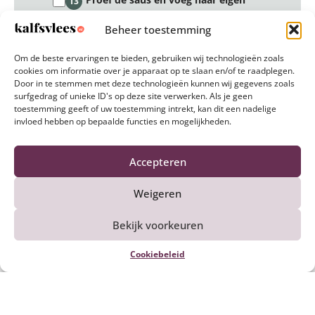
13
smaak en inzicht eventueel nog wat
zout en/of peper toe.
Beheer toestemming
Om de beste ervaringen te bieden, gebruiken wij technologieën zoals
cookies om informatie over je apparaat op te slaan en/of te raadplegen.
Tips:* in plaats van broccoli kunt u
14
Door in te stemmen met deze technologieën kunnen wij gegevens zoals
ook bleekselderij nemen.
surfgedrag of unieke ID's op deze site verwerken. Als je geen
toestemming geeft of uw toestemming intrekt, kan dit een nadelige
invloed hebben op bepaalde functies en mogelijkheden.
* het gerecht leent zich ervoor om
15
vlak voor het opdienen 200 tot 250
gram gekookte tagliatelle er
Accepteren
doorheen te scheppen.
Weigeren
Bekijk voorkeuren
Reset stappen
Cookiebeleid