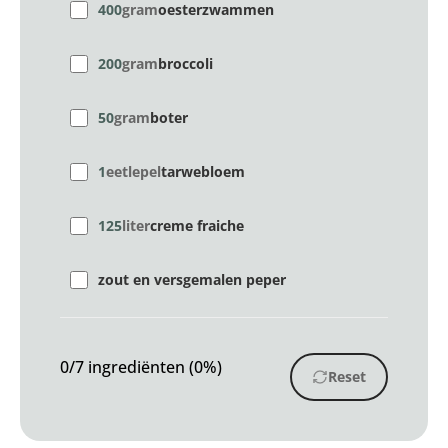
400
gram
oesterzwammen
200
gram
broccoli
50
gram
boter
1
eetlepel
tarwebloem
125
liter
creme fraiche
zout en versgemalen peper
0/7 ingrediënten (0%)
Reset