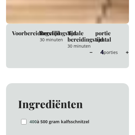
Voorbereidingstijd
Bereidingstijd
Totale
portie
bereidingstijd
aantal
30 minuten
30 minuten
4
−
+
porties
Ingrediënten
400
à 500 gram kalfsschnitzel