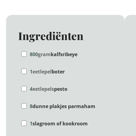
Ingrediënten
800
gram
kalfsribeye
1
eetlepel
boter
4
eetlepels
pesto
8
dunne plakjes parmaham
1
slagroom of kookroom