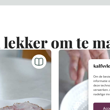
 lekker om te m
Om de beste
informatie 
deze techno
verwerken. 
nadelige in
Acc