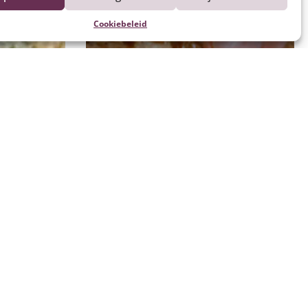
Cookiebeleid
Kalfsvlees grillen/roosteren