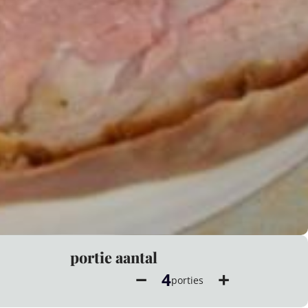
portie aantal
−
+
4
porties