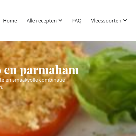
Home
Alle recepten
FAQ
Vleessoorten
to en parmaham
te en smaakvolle combinatie
n.