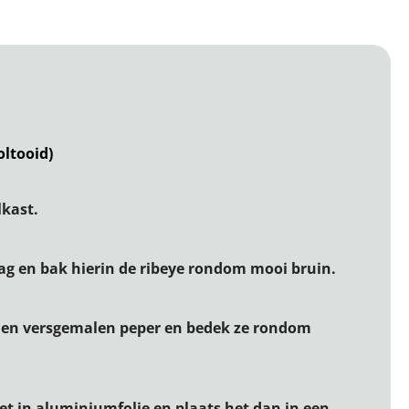
oltooid)
lkast.
g en bak hierin de ribeye rondom mooi bruin.
t en versgemalen peper en bedek ze rondom
t in aluminiumfolie en plaats het dan in een