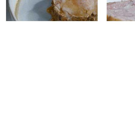
Kalfsvlees smoren
Kalfsvle