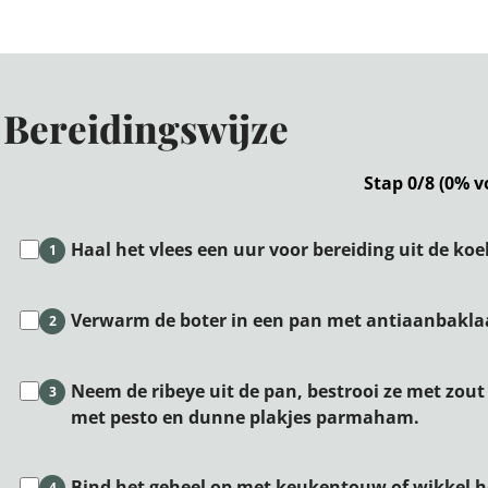
Bereidingswijze
Stap 0/8 (0% v
Haal het vlees een uur voor bereiding uit de koe
1
Verwarm de boter in een pan met antiaanbaklaa
2
Neem de ribeye uit de pan, bestrooi ze met zou
3
met pesto en dunne plakjes parmaham.
Bind het geheel op met keukentouw of wikkel he
4