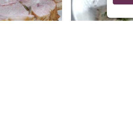
es ovengebraad
Kalfsvlees koken