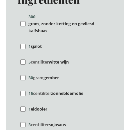
300
gram, zonder ketting en gevliesd
kalfshaas
1
sjalot
5
centiliter
witte wijn
30
gram
gember
15
centiliter
zonnebloemolie
1
eidooier
3
centiliter
sojasaus