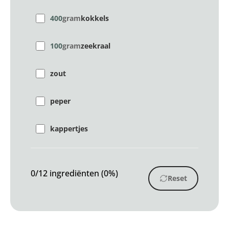
400
gram
kokkels
100
gram
zeekraal
zout
peper
kappertjes
0/12 ingrediënten (0%)
Reset