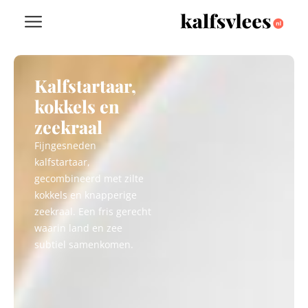
Kalfstartaar,
kokkels en
zeekraal
Fijngesneden
kalfstartaar,
gecombineerd met zilte
kokkels en knapperige
zeekraal. Een fris gerecht
waarin land en zee
subtiel samenkomen.