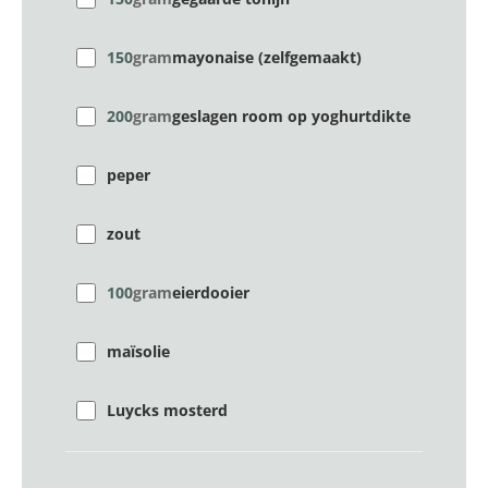
150
gram
mayonaise (zelfgemaakt)
200
gram
geslagen room op yoghurtdikte
peper
zout
100
gram
eierdooier
maïsolie
Luycks mosterd