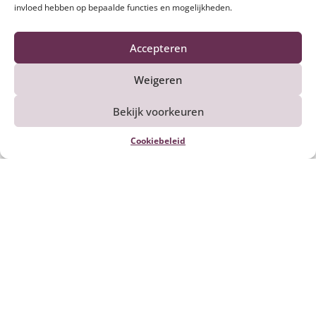
invloed hebben op bepaalde functies en mogelijkheden.
Ook lekker om te maken
Accepteren
Weigeren
Bekijk voorkeuren
Cookiebeleid
Kalfsvlees smoren