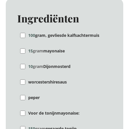
Ingrediënten
100
gram, gevliesde kalfsachtermuis
15
gram
mayonaise
10
gram
Dijonmosterd
worcestershiresaus
peper
Voor de tonijnmayonaise:
150
gram
gegaarde tonijn