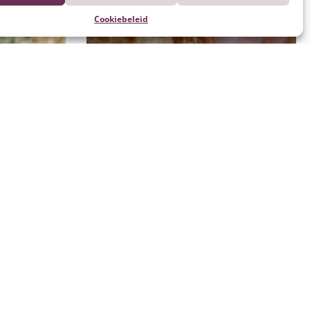
Cookiebeleid
Kalfsvlees grillen/roosteren