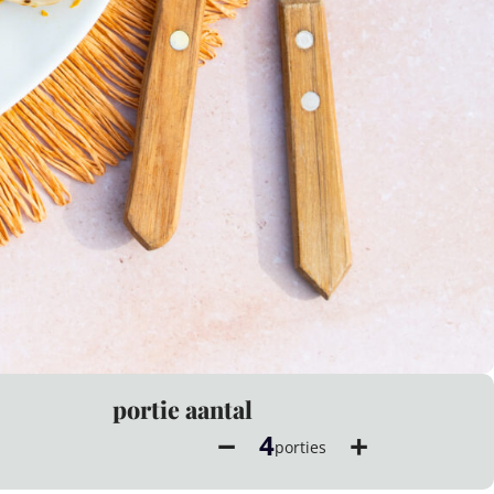
portie aantal
−
+
4
porties