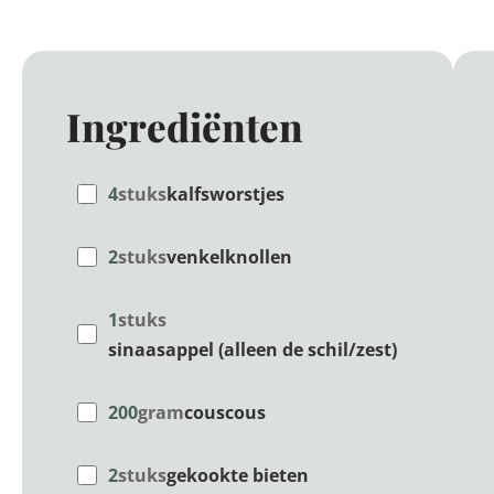
Ingrediënten
4
stuks
kalfsworstjes
2
stuks
venkelknollen
1
stuks
sinaasappel (alleen de schil/zest)
200
gram
couscous
2
stuks
gekookte bieten