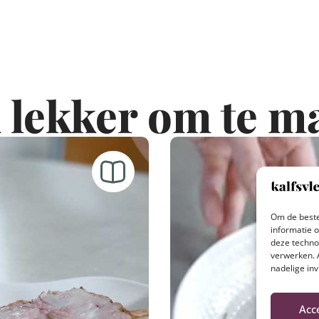
 lekker om te m
Om de beste
informatie 
deze techno
verwerken. 
nadelige in
Acc