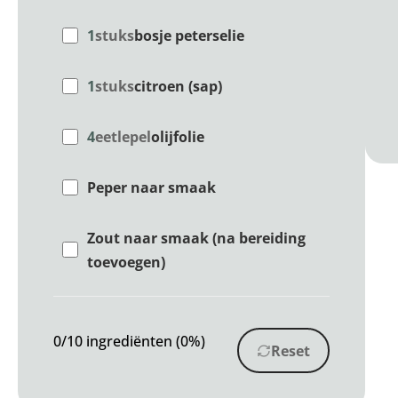
1
stuks
bosje peterselie
1
stuks
citroen (sap)
4
eetlepel
olijfolie
Peper naar smaak
Zout naar smaak (na bereiding
toevoegen)
0/10 ingrediënten (0%)
Reset