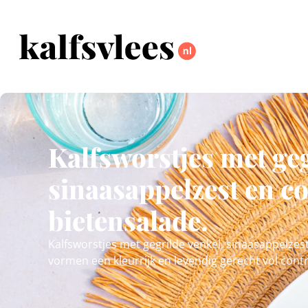
Kalfsworstjes met geg
sinaasappelzest en c
bietensalade.
Kalfsworstjes met gegrilde venkel, sinaasappelze
vormen een kleurrijk en levendig gerecht vol cont