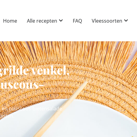
Home
Alle recepten
FAQ
Vleessoorten
rilde venkel,
ouscous-
st en couscous-bietensalade
rasten.