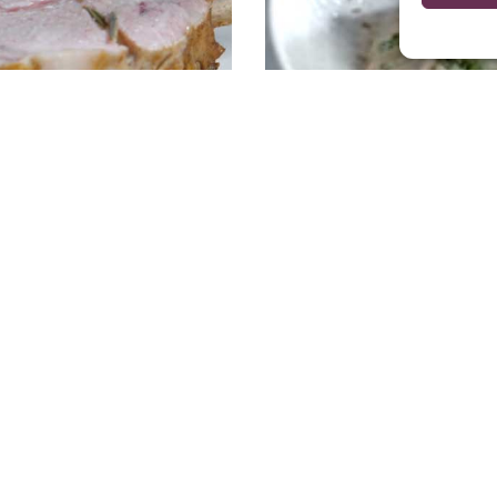
es ovengebraad
Kalfsvlees koken