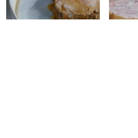
Kalfsvlees smoren
Kalfsvle