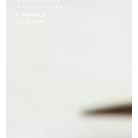
smaakvolle rode-uienjus
en knapperige
sperziebonen