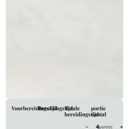
Voorbereidingstijd
Bereidingstijd
Totale
portie
bereidingstijd
aantal
4
−
+
porties