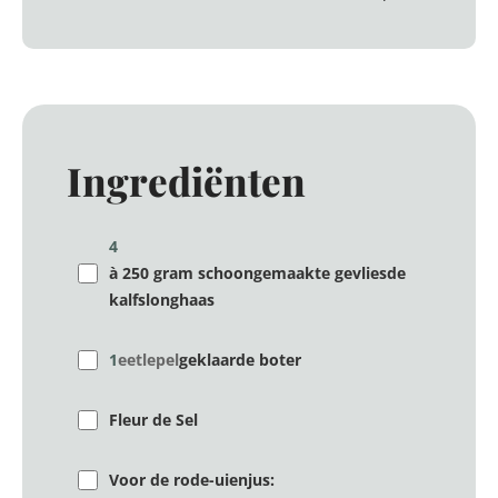
Ingrediënten
4
à 250 gram schoongemaakte gevliesde
kalfslonghaas
1
eetlepel
geklaarde boter
Fleur de Sel
Voor de rode-uienjus: