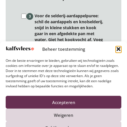
Voor de selderij-aardappelpuree:
3
schil de aardappels en knolselderij,
snijd in kleine stukken en kook
gaar in een afgedekte pan met
water. Giet het kookvocht af. Voeg
de warme melk-roommengsel en de
Beheer toestemming
koude boter toe aan de groenten en
stamp alles tot een luchtige puree.
Om de beste ervaringen te bieden, gebruiken wij technologieën zoals
Breng op smaak met nootmuskaat.
cookies om informatie over je apparaat op te slaan en/of te raadplegen.
Door in te stemmen met deze technologieën kunnen wij gegevens zoals
surfgedrag of unieke ID's op deze site verwerken. Als je geen
Voor de sperziebonen: was de
toestemming geeft of uw toestemming intrekt, kan dit een nadelige
4
invloed hebben op bepaalde functies en mogelijkheden.
boontjes, droog en dop ze.
Blancheer tot ze beetgaar zijn en
laat ze schrikken in ijswater. Laat
Accepteren
de boontjes uitlekken. Halveer de
plakken ham en wikkel de boontjes
Weigeren
erin tot kleine bundeltjes. Bak
rondom krokant in de boter.