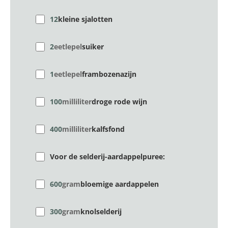
12
kleine sjalotten
2
eetlepel
suiker
1
eetlepel
frambozenazijn
100
milliliter
droge rode wijn
400
milliliter
kalfsfond
Voor de selderij-aardappelpuree:
600
gram
bloemige aardappelen
300
gram
knolselderij