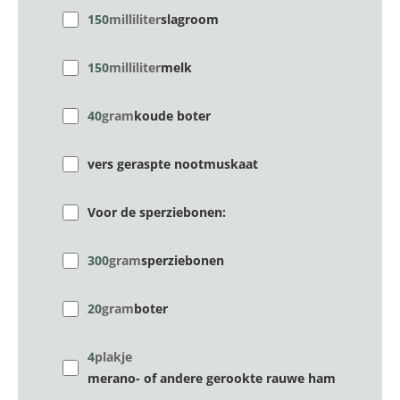
150
milliliter
slagroom
150
milliliter
melk
40
gram
koude boter
vers geraspte nootmuskaat
Voor de sperziebonen:
300
gram
sperziebonen
20
gram
boter
4
plakje
merano- of andere gerookte rauwe ham