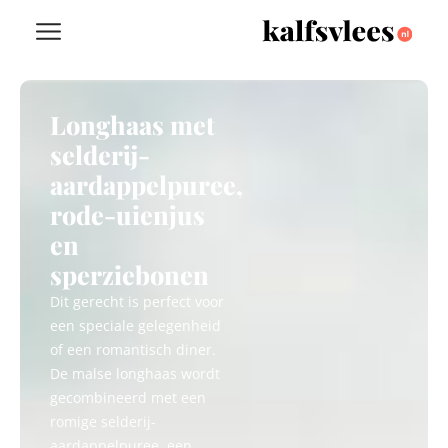
Longhaas met
selderij-
aardappelpuree,
rode-uienjus
en
sperziebonen
Dit gerecht is perfect voor
een speciale gelegenheid
of een romantisch diner.
De malse longhaas wordt
gecombineerd met een
romige selderij-
aardappelpuree, een