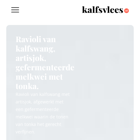
Ravioli van
kalfswang,
artisjok,
gefermenteerde
melkwei met
tonka.
Ravioli van kalfswang met
artisjok, afgewerkt met
een gefermenteerde
melkwei waarin de tonen
van tonka het gerecht
verfijnen.