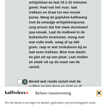
artisjokken en laat 20 à 25 minuten
garen. Haal van het vuur, laat
trekken en draai tot een mooie
puree. Meng de geplukte kalfswang
met de smeuïge artisjokkenpuree,
zorg ervoor dat het vlees domineert
qua smaak. Laat de melkwei in de
buitenlucht stremmen, meng met
wat volle melk, weeg af op 400
gram, rasp er wat tonkaboon bij en
laat even trekken. Bind met elastic
en giet uit op een plaat. Laat stollen
en steek uit op de maat van de
ravioli.
Bereid wat ronde ravioli met de
3
vulling en het deeg en sluit ze af
met eidooier. Bak deze in een pan
Beheer toestemming
aan de onderkant krokant, draai
even om en laat verder garen zoals
Om de beste ervaringen te bieden, gebruiken wij technologieën zoals