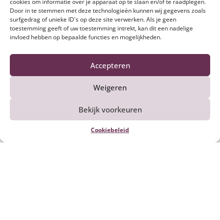
een gyoza (Japans pasteitje). Plaats
cookies om informatie over je apparaat op te slaan en/of te raadplegen.
een melkweivel op de ravioli en zet
Door in te stemmen met deze technologieën kunnen wij gegevens zoals
surfgedrag of unieke ID's op deze site verwerken. Als je geen
kort onder de salamander. Lepel
toestemming geeft of uw toestemming intrekt, kan dit een nadelige
wat gereduceerd kookvocht op het
invloed hebben op bepaalde functies en mogelijkheden.
bord, plaats er de ravioli op en
breng op smaak met fleur de sel.
Accepteren
Weigeren
Reset stappen
Bekijk voorkeuren
Cookiebeleid
Ook lekker om te maken