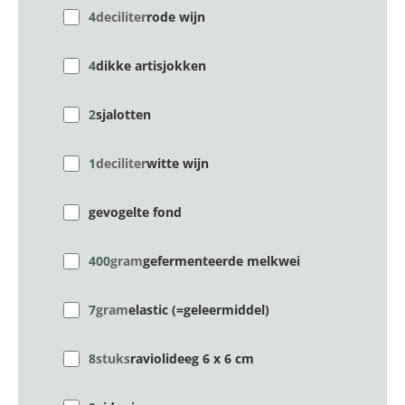
4
deciliter
rode wijn
4
dikke artisjok­ken
2
sjalotten
1
deciliter
witte wijn
gevogelte­ fond
400
gram
gefermenteerde melkwei
7
gram
elastic (=geleermiddel)
8
stuks
raviolideeg 6 x 6 cm