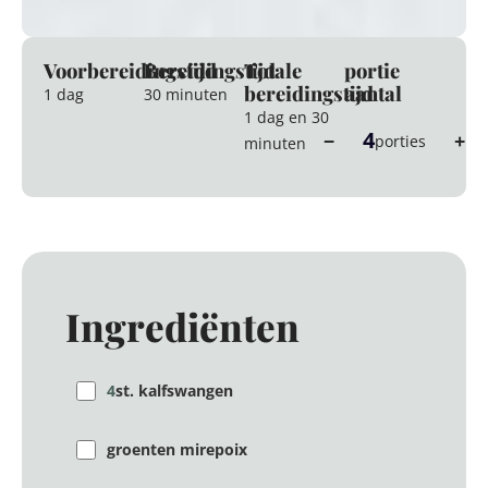
Voorbereidingstijd
Bereidingstijd
Totale
portie
bereidingstijd
aantal
1 dag
30 minuten
1 dag en 30
4
−
+
porties
minuten
Ingrediënten
4
st. kalfswangen
groenten mirepoix