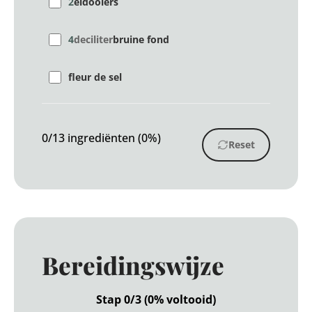
2
eidooiers
4
deciliter
bruine fond
fleur de sel
0/13 ingrediënten (0%)
Reset
Bereidingswijze
Stap 0/3 (0% voltooid)