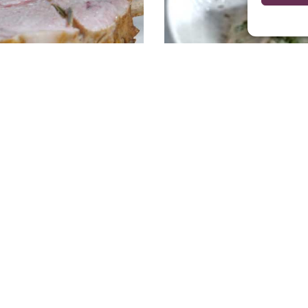
es ovengebraad
Kalfsvlees koken