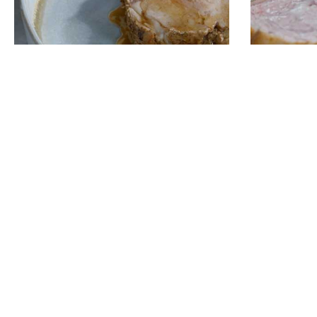
Kalfsvlees smoren
Kalfsvle