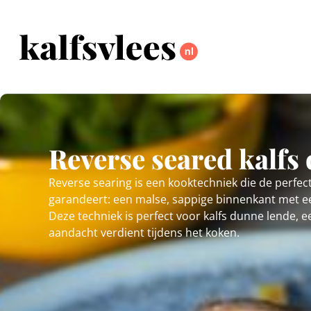
Reverse seared kalfs
Reverse searing is een kooktechniek die de perfec
garandeert: een malse, sappige binnenkant met een
Deze techniek is perfect voor kalfs dunne lende, e
aandacht verdient tijdens het koken.