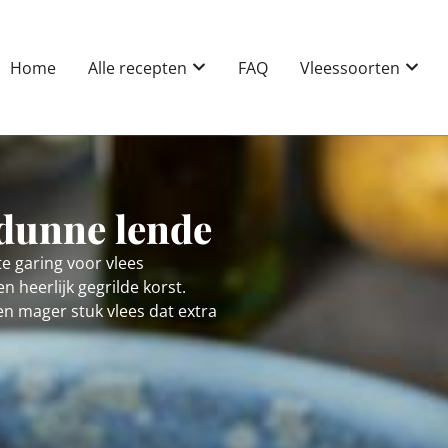
Home
Alle recepten
FAQ
Vleessoorten
 dunne lende
te garing voor vlees
 heerlijk gegrilde korst.
en mager stuk vlees dat extra