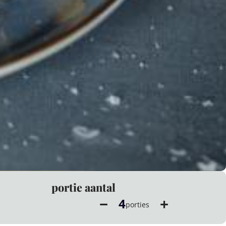
portie aantal
−
+
4
porties