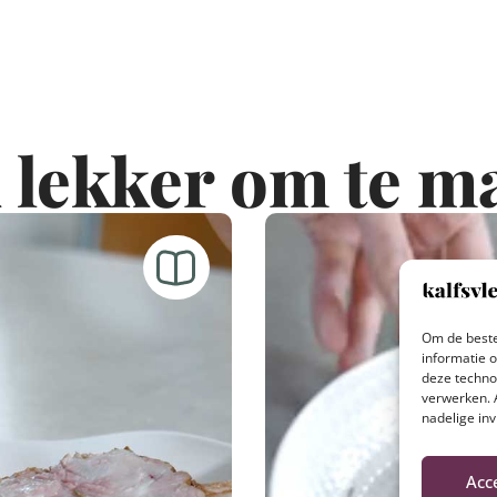
 lekker om te m
Om de beste
informatie 
deze techno
verwerken. 
nadelige in
Acc