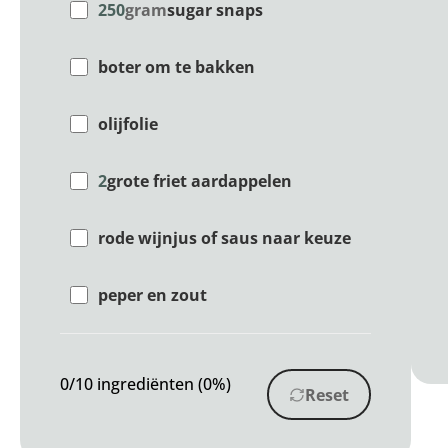
250
gram
sugar snaps
boter om te bakken
olijfolie
2
grote friet aardappelen
rode wijnjus of saus naar keuze
peper en zout
0/10 ingrediënten (0%)
Reset