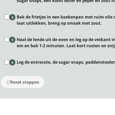
sugar snaps, een klont boter en peper en zout 
Bak de frietjes in een koekenpan met ruim olie 
4
laat uitlekken, breng op smaak met zout.
Haal de lende uit de oven en leg op de vetkant 
5
om en bak 1-2 minuten. Laat kort rusten en snij 
Leg de entrecote, de sugar snaps, paddenstoelen
6
Reset stappen