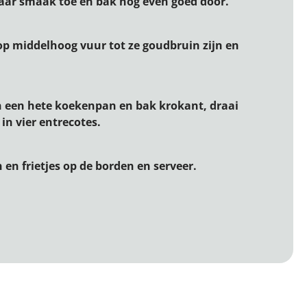
naar smaak toe en bak nog even goed door.
op middelhoog vuur tot ze goudbruin zijn en
in een hete koekenpan en bak krokant, draai
in vier entrecotes.
 en frietjes op de borden en serveer.