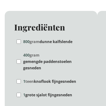
Ingrediënten
800
gram
dunne kalfslende
400
gram
gemengde paddenstoelen
gesneden
1
teen
knoflook fijngesneden
1
grote sjalot fijngesneden