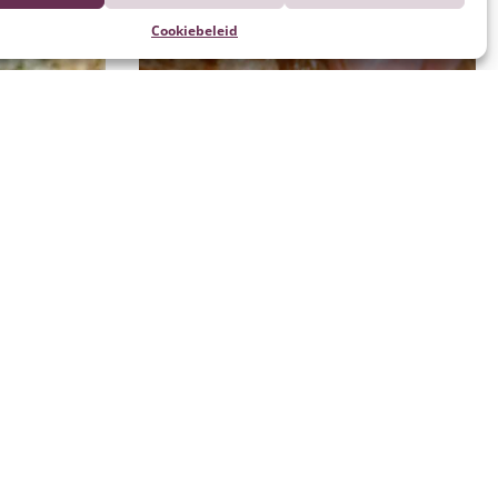
Cookiebeleid
Kalfsvlees grillen/roosteren